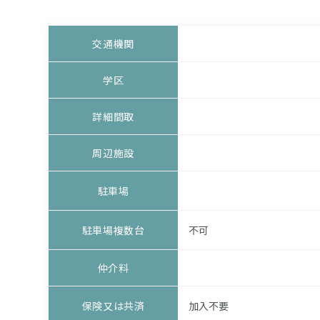
交通機関
学区
詳細間取
周辺施設
駐車場
駐車場複数台
不可
仲介料
保険又は共済
加入不要