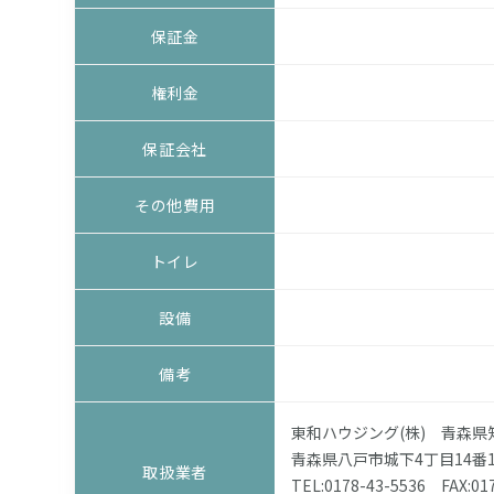
保証金
権利金
保証会社
その他費用
トイレ
設備
備考
東和ハウジング(株) 青森県知事
青森県八戸市城下4丁目14番1
取扱業者
TEL:
0178-43-5536
FAX:017