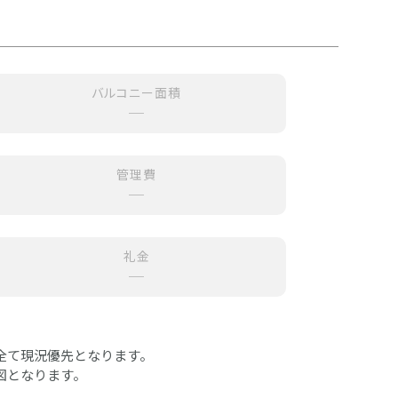
バルコニー面積
─
管理費
─
礼金
─
全て現況優先となります。
図となります。